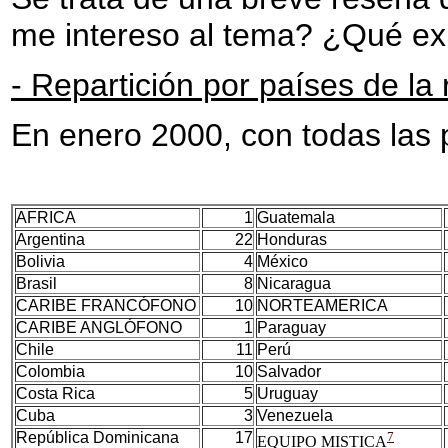
me intereso al tema? ¿Qué ex
- Repartición por países de la 
En enero 2000, con todas las 
AFRICA
1
Guatemala
Argentina
22
Honduras
Bolivia
4
México
Brasil
8
Nicaragua
CARIBE FRANCÓFONO
10
NORTEAMERICA
CARIBE ANGLÓFONO
1
Paraguay
Chile
11
Perú
Colombia
10
Salvador
Costa Rica
5
Uruguay
Cuba
3
Venezuela
República Dominicana
17
7
EQUIPO MISTICA