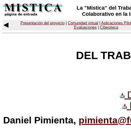
La "Mistica" del Trab
Colaborativo en la I
Presentación del proyecto
|
Comunidad virtual
|
Aplicaciones Pilo
Evaluaciones
|
Ciberoteca
DEL TRA
D
Daniel Pimienta,
pimienta@f