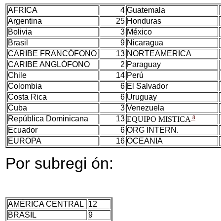
AFRICA
4
Guatemala
Argentina
25
Honduras
Bolivia
3
México
Brasil
9
Nicaragua
CARIBE FRANCÓFONO
13
NORTEAMERICA
CARIBE ANGLÓFONO
2
Paraguay
Chile
14
Perú
Colombia
6
El Salvador
Costa Rica
6
Uruguay
Cuba
3
Venezuela
República Dominicana
13
8
EQUIPO MISTICA
Ecuador
6
ORG INTERN.
EUROPA
16
OCEANIA
Por subregi ón:
AMÉRICA CENTRAL
12
BRASIL
9